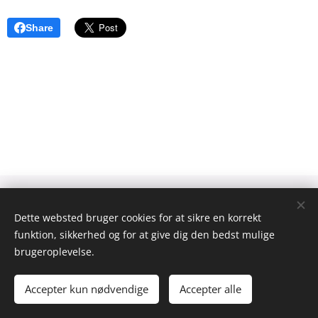
Share
Åbningstider:
Mandag - fredag: 10.00 - 18.00
Dette websted bruger cookies for at sikre en korrekt
Lørdag: 10.00 - 18.00
funktion, sikkerhed og for at give dig den bedst mulige
Søndag: 10:00 - 18:00
brugeroplevelse.
Kontakt@pc-mobilservice.dk
CVR. Nr. - 34369240
Accepter kun nødvendige
Accepter alle
Cookies